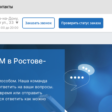
нтакты
в-на-Дону,
 ул., 33
▼
Проверить статус заказа
Заказать звонок
:00 до 20:00
M в Ростове-
пособом. Наша команда
ответить на ваши вопросы.
 время или отправить
ся ответить как можно